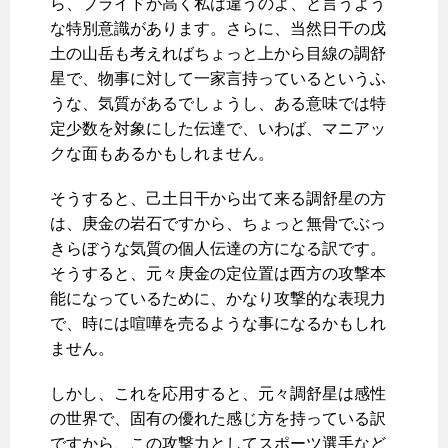
ら、プライドが高く私は違うのよ、と言うよう
な特別意識があります。さらに、当然日干の戊
土の山岳も考えればちょっと上から目線の調舒
星で、物事に対して一家言持っているというふ
うな、気質があるでしょうし、ある意味では特
定少数を対象にした伝達で、いわば、マニアッ
クな面もあるかもしれません。
そうすると、己土日干から出て来る調舒星の方
は、庚金の岩石ですから、ちょっと無骨でぶっ
きらぼうな気質の個人伝達の方になる訳です。
そうすると、元々庚金の定位置は西方の攻撃本
能になっているために、かなり攻撃的な表現力
で、時には喧嘩を売るような事になるかもしれ
ません。
しかし、これを応用すると、元々調舒星は感性
の世界で、固有の優れた感じ方を持っている訳
ですから、この攻撃力としてスポーツ選手など