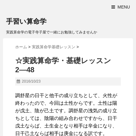
MENU
手習い算命学
実践算命学の電子寺子屋で一緒にお勉強してみませんか
ホーム
>
実践算命学基礎レッスン
>
☆実践算命学・基礎レッスン
2―48
2016/10/23
調舒星の日干と他干の成り立ちとして、火性が
終わったので、今回は土性からです。土性は陽
が戊土、陰が己土です。調舒星の洩気の成り立
ちとしては、陰陽の組み合わせですから、日干
戊土ならば、土生金となり相手は辛金になり、
日干己土ならば相手は庚金になる訳です。