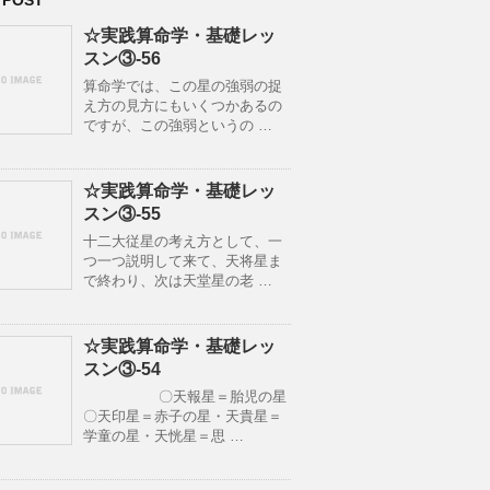
 POST
☆実践算命学・基礎レッ
スン③-56
算命学では、この星の強弱の捉
え方の見方にもいくつかあるの
ですが、この強弱というの …
☆実践算命学・基礎レッ
スン③-55
十二大従星の考え方として、一
つ一つ説明して来て、天将星ま
で終わり、次は天堂星の老 …
☆実践算命学・基礎レッ
スン③-54
〇天報星＝胎児の星
〇天印星＝赤子の星・天貴星＝
学童の星・天恍星＝思 …