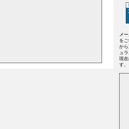
メー
をご
から
ュラ
現在
す。