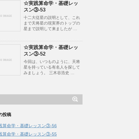
☆実践算命学・基礎レッ
スン③-53
十二大従星の説明として、これ
まで天将星の現実界のトップの
星まで説明して来ましたが …
☆実践算命学・基礎レッ
スン③-52
今回は、いつものように、天将
星を持っている有名人を探して
みましょう。 三木谷浩史 …
の投稿
践算命学・基礎レッスン③-56
践算命学・基礎レッスン③-55