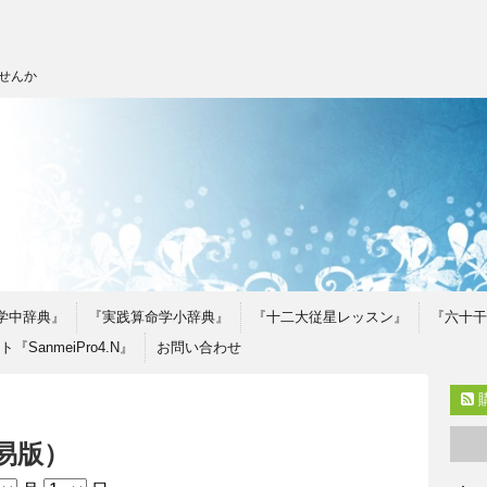
せんか
学中辞典』
『実践算命学小辞典』
『十二大従星レッスン』
『六十干
SanmeiPro4.N』
お問い合わせ
易版）