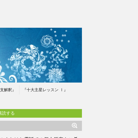
支解釈』
『十大主星レッスン Ⅰ』
購読する