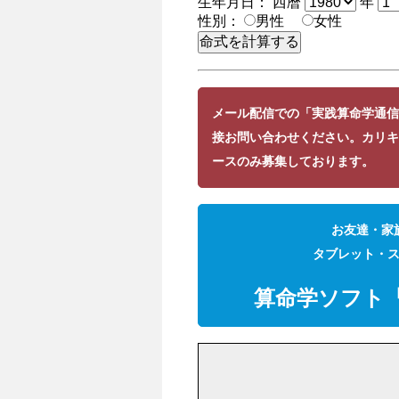
生年月日： 西暦
年
性別：
男性
女性
メール配信での「実践算命学通
接お問い合わせください。カリキ
ースのみ募集しております。
お友達・家
タブレット・
算命学ソフト『S