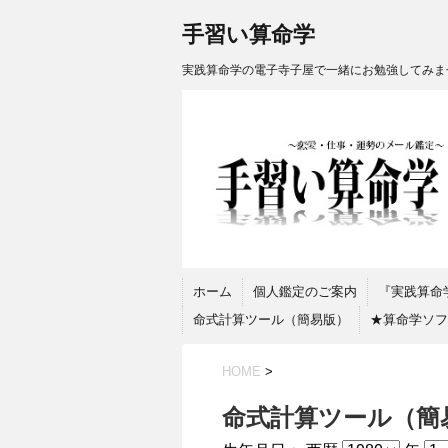
手習い算命学
実践算命学の電子寺子屋で一緒にお勉強してみま
ホーム
個人鑑定のご案内
『実践算命
命式計算ツール（簡易版）
★算命学ソフト『
HOME
>
命式計算ツール（簡