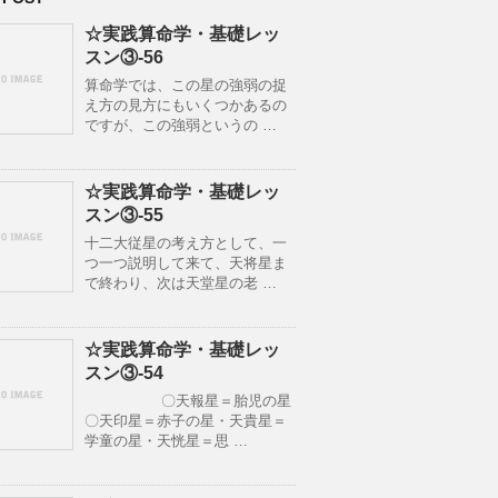
☆実践算命学・基礎レッ
スン③-56
算命学では、この星の強弱の捉
え方の見方にもいくつかあるの
ですが、この強弱というの …
☆実践算命学・基礎レッ
スン③-55
十二大従星の考え方として、一
つ一つ説明して来て、天将星ま
で終わり、次は天堂星の老 …
☆実践算命学・基礎レッ
スン③-54
〇天報星＝胎児の星
〇天印星＝赤子の星・天貴星＝
学童の星・天恍星＝思 …