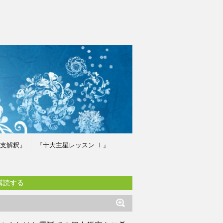
支解釈』
『十大主星レッスン Ⅰ』
購読する