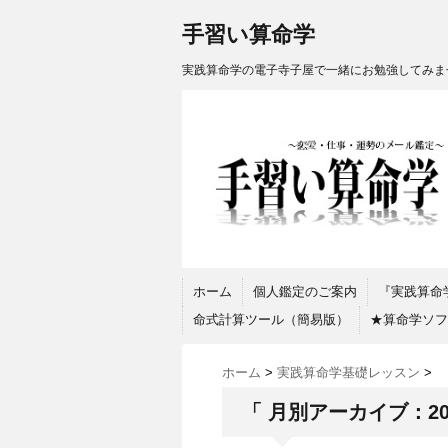
手習い算命学
実践算命学の電子寺子屋で一緒にお勉強してみま
ホーム
個人鑑定のご案内
『実践算命
命式計算ツール（簡易版）
★算命学ソフト『
ホーム
>
実践算命学基礎レッスン
>
「 月別アーカイブ：202