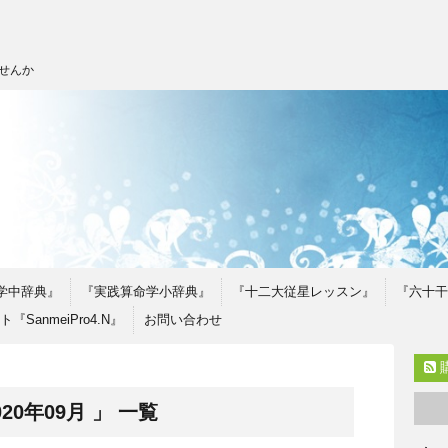
せんか
学中辞典』
『実践算命学小辞典』
『十二大従星レッスン』
『六十干
SanmeiPro4.N』
お問い合わせ
0年09月 」 一覧