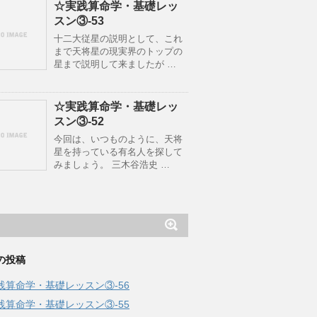
☆実践算命学・基礎レッ
スン③-53
十二大従星の説明として、これ
まで天将星の現実界のトップの
星まで説明して来ましたが …
☆実践算命学・基礎レッ
スン③-52
今回は、いつものように、天将
星を持っている有名人を探して
みましょう。 三木谷浩史 …
の投稿
践算命学・基礎レッスン③-56
践算命学・基礎レッスン③-55