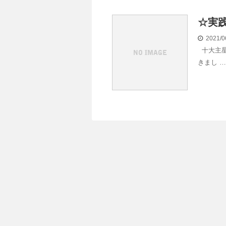
☆実
2021/0
十大主星
きまし …