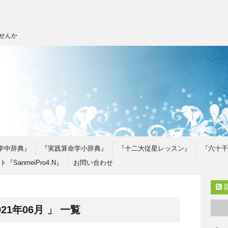
せんか
学中辞典』
『実践算命学小辞典』
『十二大従星レッスン』
『六十干
SanmeiPro4.N』
お問い合わせ
1年06月 」 一覧