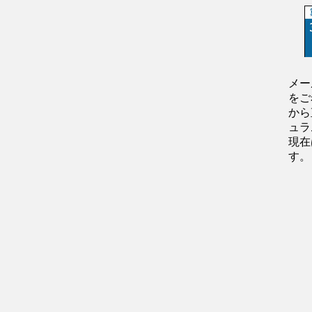
メー
をご
から
ュラ
現在
す。