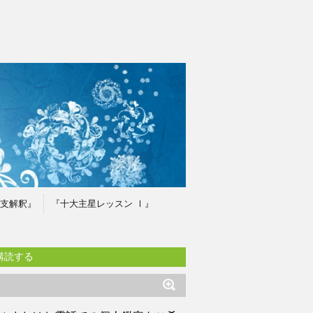
支解釈』
『十大主星レッスン Ⅰ』
購読する